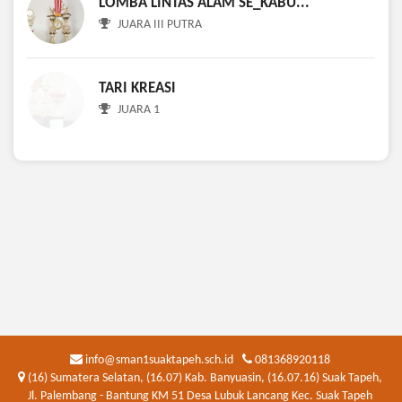
LOMBA LINTAS ALAM SE_KABU...
JUARA III PUTRA
TARI KREASI
JUARA 1
info@sman1suaktapeh.sch.id
081368920118
(16) Sumatera Selatan, (16.07) Kab. Banyuasin, (16.07.16) Suak Tapeh,
Jl. Palembang - Bantung KM 51 Desa Lubuk Lancang Kec. Suak Tapeh