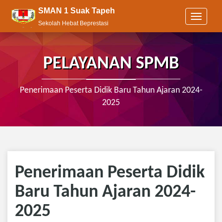
SMAN 1 Suak Tapeh
T
Sekolah Hebat Beprestasi
o
g
g
l
PELAYANAN SPMB
e
n
a
Penerimaan Peserta Didik Baru Tahun Ajaran 2024-
v
2025
i
g
a
t
i
o
n
Penerimaan Peserta Didik
Baru Tahun Ajaran 2024-
2025